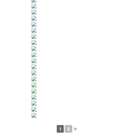
1
2
►