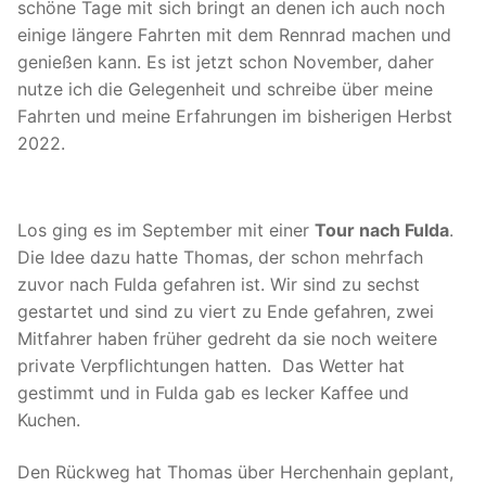
schöne Tage mit sich bringt an denen ich auch noch
einige längere Fahrten mit dem Rennrad machen und
Strava Statistiken
genießen kann. Es ist jetzt schon November, daher
Räder & Zubehör
nutze ich die Gelegenheit und schreibe über meine
Fahrten und meine Erfahrungen im bisherigen Herbst
Colnago C50
2022.
Rose ProCross Gravel
Colnago C64
Los ging es im September mit einer
Tour nach Fulda
.
Die Idee dazu hatte Thomas, der schon mehrfach
Rewel Ti Projekt
zuvor nach Fulda gefahren ist. Wir sind zu sechst
gestartet und sind zu viert zu Ende gefahren, zwei
Fondriest TF2
Mitfahrer haben früher gedreht da sie noch weitere
private Verpflichtungen hatten. Das Wetter hat
CIÖCC Devilry Race
gestimmt und in Fulda gab es lecker Kaffee und
Mein Servicetagebuch
Kuchen.
Dynamo-Beleuchtung & Ladegeräte
Den Rückweg hat Thomas über Herchenhain geplant,