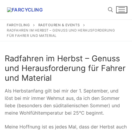
Zum
Inhalt
springen
FARCYCLING
RADTOUREN & EVENTS
RADFAHREN IM HERBST – GENUSS UND HERAUSFORDERUNG
Suchen nach:
FÜR FAHRER UND MATERIAL
Radfahren im Herbst – Genuss
und Herausforderung für Fahrer
Suchen
und Material
nach:
Als Herbstanfang gilt bei mir der 1. September, und
Startseite
löst bei mir immer Wehmut aus, da ich den Sommer
About
liebe (besonders den süditalienischen Sommer) und
meine Wohlfühltemperatur bei 25°C beginnt.
Etwas Radhistorie
Meine Hoffnung ist es jedes Mal, dass der Herbst auch
Etwas Laufhistorie