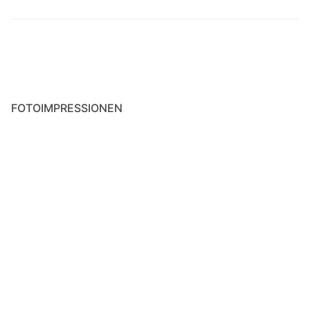
Strava Statistiken
Räder & Zubehör
Colnago C50
FOTOIMPRESSIONEN
Rose ProCross Gravel
Colnago C64
Rewel Ti Projekt
Fondriest TF2
CIÖCC Devilry Race
Mein Servicetagebuch
Dynamo-Beleuchtung & Ladegeräte