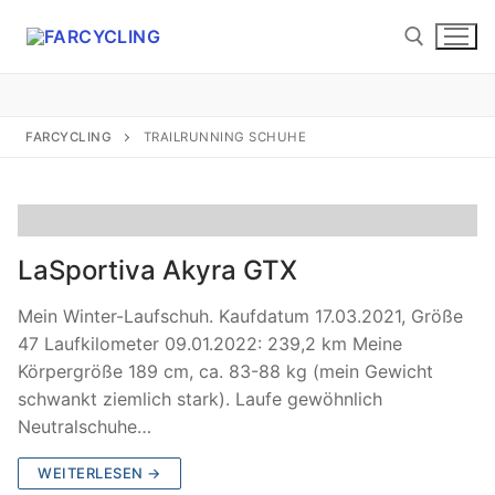
Zum
Inhalt
springen
Suchen nach:
FARCYCLING
TRAILRUNNING SCHUHE
Suchen
LaSportiva Akyra GTX
nach:
Mein Winter-Laufschuh. Kaufdatum 17.03.2021, Größe
Startseite
47 Laufkilometer 09.01.2022: 239,2 km Meine
Körpergröße 189 cm, ca. 83-88 kg (mein Gewicht
About
schwankt ziemlich stark). Laufe gewöhnlich
Neutralschuhe…
Etwas Radhistorie
WEITERLESEN →
Etwas Laufhistorie