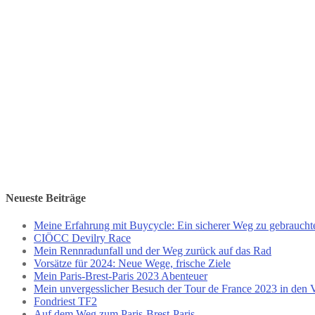
Neueste Beiträge
Meine Erfahrung mit Buycycle: Ein sicherer Weg zu gebrauch
CIÖCC Devilry Race
Mein Rennradunfall und der Weg zurück auf das Rad
Vorsätze für 2024: Neue Wege, frische Ziele
Mein Paris-Brest-Paris 2023 Abenteuer
Mein unvergesslicher Besuch der Tour de France 2023 in den 
Fondriest TF2
Auf dem Weg zum Paris-Brest-Paris