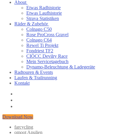
About
Etwas Radhistorie
Etwas Laufhistorie
Strava Statistiken
Räder & Zubehör
Colnago C50
Rose ProCross Gravel
Colnago C64
Rewel Ti Projekt
Fondriest TF2
CIÖCC Devilry Race
Mein Servicetagebuch
Dynamo-Beleuchtung & Ladegeräte
Radtouren & Events
Laufen & Trailrunning
Kontakt
Download Now
farcycling
omoot Apulien