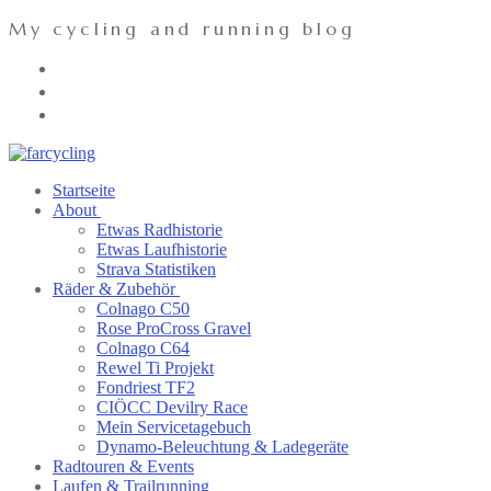
Zum
Menü
Schließen
My cycling and running blog
Inhalt
springen
Startseite
About
Etwas Radhistorie
Etwas Laufhistorie
Strava Statistiken
Räder & Zubehör
Colnago C50
Rose ProCross Gravel
Colnago C64
Rewel Ti Projekt
Fondriest TF2
CIÖCC Devilry Race
Mein Servicetagebuch
Dynamo-Beleuchtung & Ladegeräte
Radtouren & Events
Laufen & Trailrunning