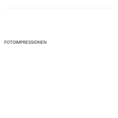
Strava Statistiken
Räder & Zubehör
Colnago C50
FOTOIMPRESSIONEN
Rose ProCross Gravel
Colnago C64
Rewel Ti Projekt
Fondriest TF2
CIÖCC Devilry Race
Mein Servicetagebuch
Dynamo-Beleuchtung & Ladegeräte