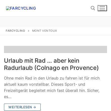
Zum
Inhalt
springen
Suchen nach:
FARCYCLING
MONT VENTOUX
Suchen
Urlaub mit Rad … aber kein
nach:
Radurlaub (Colnago en Provence)
Startseite
Ohne mein Rad in den Urlaub zu fahren ist für mich
aktuell kaum vorstellbar. Dieses Sport- und
About
Freizeitgerät begleitet mich fast überall hin. Sicher,
es…
Etwas Radhistorie
WEITERLESEN →
Etwas Laufhistorie