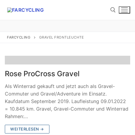
Zum
Inhalt
springen
Suchen nach:
FARCYCLING
GRAVEL FRONTLEUCHTE
Suchen
Rose ProCross Gravel
nach:
Als Winterrad gekauft und jetzt auch als Gravel-
Startseite
Commuter und Gravel/Adventure im Einsatz.
Kaufdatum September 2019. Laufleistung 09.01.2022
About
= 10.845 km. Gravel, Gravel-Commuter und Winterrad
Rahmen:…
Etwas Radhistorie
WEITERLESEN →
Etwas Laufhistorie