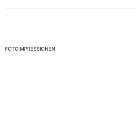
Strava Statistiken
Räder & Zubehör
Colnago C50
FOTOIMPRESSIONEN
Rose ProCross Gravel
Colnago C64
Rewel Ti Projekt
Fondriest TF2
CIÖCC Devilry Race
Mein Servicetagebuch
Dynamo-Beleuchtung & Ladegeräte