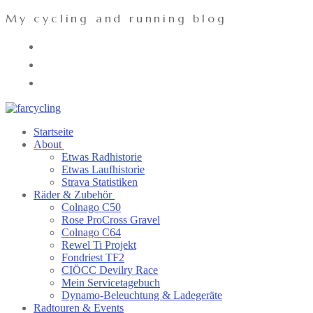
Zum
Menü
Schließen
My cycling and running blog
Inhalt
springen
Startseite
About
Etwas Radhistorie
Etwas Laufhistorie
Strava Statistiken
Räder & Zubehör
Colnago C50
Rose ProCross Gravel
Colnago C64
Rewel Ti Projekt
Fondriest TF2
CIÖCC Devilry Race
Mein Servicetagebuch
Dynamo-Beleuchtung & Ladegeräte
Radtouren & Events