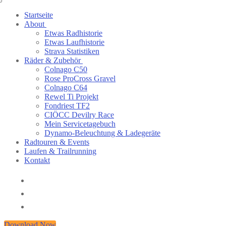
Startseite
About
Etwas Radhistorie
Etwas Laufhistorie
Strava Statistiken
Räder & Zubehör
Colnago C50
Rose ProCross Gravel
Colnago C64
Rewel Ti Projekt
Fondriest TF2
CIÖCC Devilry Race
Mein Servicetagebuch
Dynamo-Beleuchtung & Ladegeräte
Radtouren & Events
Laufen & Trailrunning
Kontakt
Download Now