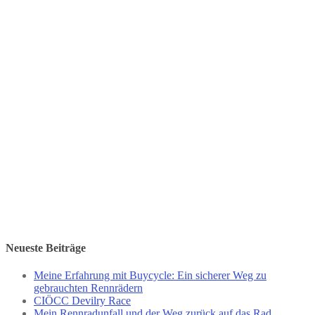
Neueste Beiträge
Meine Erfahrung mit Buycycle: Ein sicherer Weg zu
gebrauchten Rennrädern
CIÖCC Devilry Race
Mein Rennradunfall und der Weg zurück auf das Rad