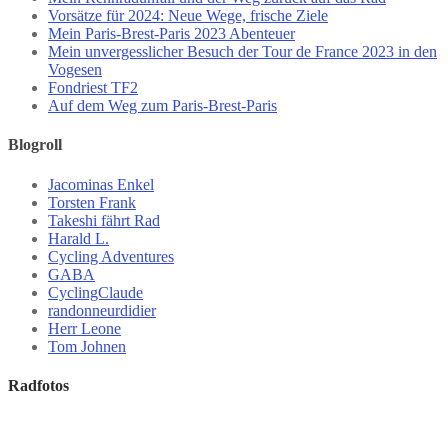
Vorsätze für 2024: Neue Wege, frische Ziele
Mein Paris-Brest-Paris 2023 Abenteuer
Mein unvergesslicher Besuch der Tour de France 2023 in den
Vogesen
Fondriest TF2
Auf dem Weg zum Paris-Brest-Paris
Blogroll
Jacominas Enkel
Torsten Frank
Takeshi fährt Rad
Harald L.
Cycling Adventures
GABA
CyclingClaude
randonneurdidier
Herr Leone
Tom Johnen
Radfotos