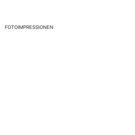
Strava Statistiken
Räder & Zubehör
FOTOIMPRESSIONEN
Colnago C50
Rose ProCross Gravel
Colnago C64
Rewel Ti Projekt
Fondriest TF2
CIÖCC Devilry Race
Mein Servicetagebuch
Dynamo-Beleuchtung & Ladegeräte