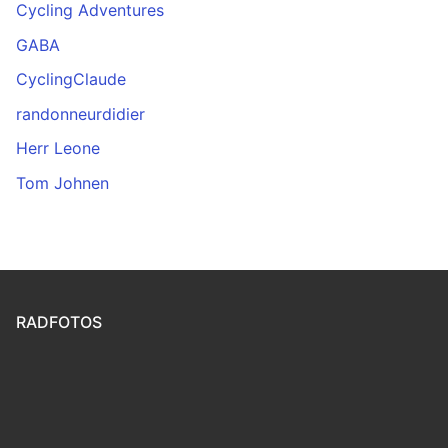
Cycling Adventures
GABA
CyclingClaude
randonneurdidier
Herr Leone
Tom Johnen
RADFOTOS