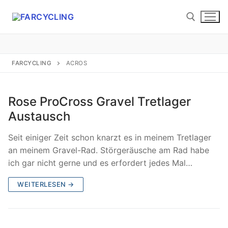
Zum
Inhalt
springen
Suchen nach:
FARCYCLING
ACROS
Rose ProCross Gravel Tretlager
Austausch
Suchen
nach:
Seit einiger Zeit schon knarzt es in meinem Tretlager
an meinem Gravel-Rad. Störgeräusche am Rad habe
Startseite
ich gar nicht gerne und es erfordert jedes Mal…
About
WEITERLESEN →
Etwas Radhistorie
Etwas Laufhistorie